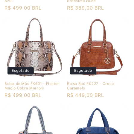
Azul
Borboleta Nude
Preço
R$ 499,00 BRL
Preço
R$ 389,00 BRL
normal
normal
Esgotado
Esgotado
Bolsa de Mão FK601 - Floater
Bolsa Baú FK427 - Croco
Macio Cobra Marrom
Caramelo
Preço
R$ 499,00 BRL
Preço
R$ 449,00 BRL
normal
normal