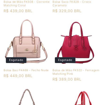
Bolsa de Mão FK508 - Corrente
Bolsa Saco FK428 - Croco
Matching Coral
Caramelo
Preço
R$ 439,00 BRL
Preço
R$ 329,00 BRL
normal
normal
Esgotado
Esgotado
Bolsa Baú FK469 - Fecho Nude
Bolsa de Mão FK522 - Ferragem
Matching Pink
Preço
R$ 449,00 BRL
Preço
R$ 389,00 BRL
normal
normal