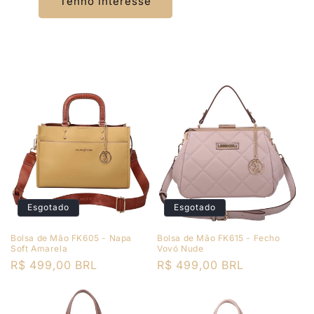
Tenho interesse
Esgotado
Esgotado
Bolsa de Mão FK605 - Napa
Bolsa de Mão FK615 - Fecho
Soft Amarela
Vovó Nude
Preço
R$ 499,00 BRL
Preço
R$ 499,00 BRL
normal
normal