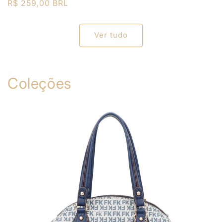
Preço
R$ 259,00 BRL
normal
normal
Ver tudo
Coleções