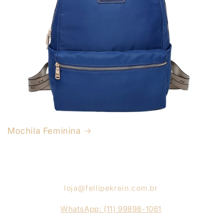
Mochila Feminina
loja@fellipekrein.com.br
WhatsApp: (11) 99898-1061