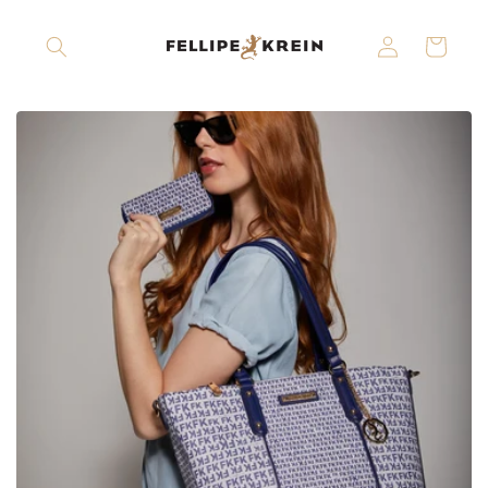
Pular
para o
Fazer
conteúdo
Carrinho
login