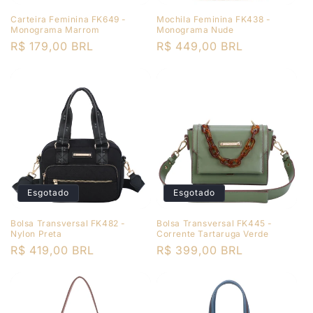
Carteira Feminina FK649 -
Mochila Feminina FK438 -
Monograma Marrom
Monograma Nude
Preço
R$ 179,00 BRL
Preço
R$ 449,00 BRL
normal
normal
Esgotado
Esgotado
Bolsa Transversal FK482 -
Bolsa Transversal FK445 -
Nylon Preta
Corrente Tartaruga Verde
Preço
R$ 419,00 BRL
Preço
R$ 399,00 BRL
normal
normal